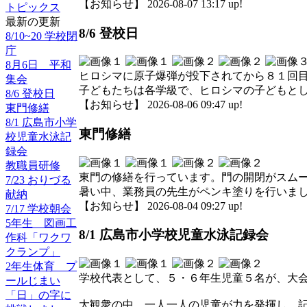
【お知らせ】 2026-08-07 13:17 up!
トピックス
最新の更新
8/6 登校日
8/10~20 学校閉
庁
8月6日 平和
ヒロシマに原子爆弾が投下されてから８１回
集会
子どもたちは各学級で、ヒロシマの子どもと
8/6 登校日
【お知らせ】 2026-08-06 09:47 up!
東門修繕
8/1 広島市小学
東門修繕
校児童水泳記
録会
教職員研修
東門の修繕を行っています。門の開閉がスム
7/23 おりづる
暑い中、業務員の先生がペンキ塗りを行いま
献納
【お知らせ】 2026-08-04 09:27 up!
7/17 学校朝会
5年生 図画工
8/1 広島市小学校児童水泳記録会
作科「ワクワ
クランプ」
2年生体育 プ
学校代表として、５・６年生児童５名が、大
ールじまい
「日」の字に
大観衆の中、一人一人の児童が力を発揮し、