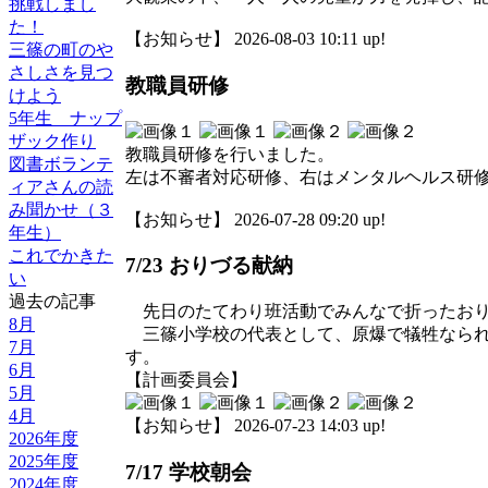
挑戦しまし
た！
【お知らせ】 2026-08-03 10:11 up!
三篠の町のや
さしさを見つ
教職員研修
けよう
5年生 ナップ
ザック作り
教職員研修を行いました。
図書ボランテ
左は不審者対応研修、右はメンタルヘルス研
ィアさんの読
み聞かせ（３
【お知らせ】 2026-07-28 09:20 up!
年生）
これでかきた
7/23 おりづる献納
い
過去の記事
先日のたてわり班活動でみんなで折ったおり
8月
三篠小学校の代表として、原爆で犠牲なられ
7月
す。
6月
【計画委員会】
5月
4月
【お知らせ】 2026-07-23 14:03 up!
2026年度
2025年度
7/17 学校朝会
2024年度