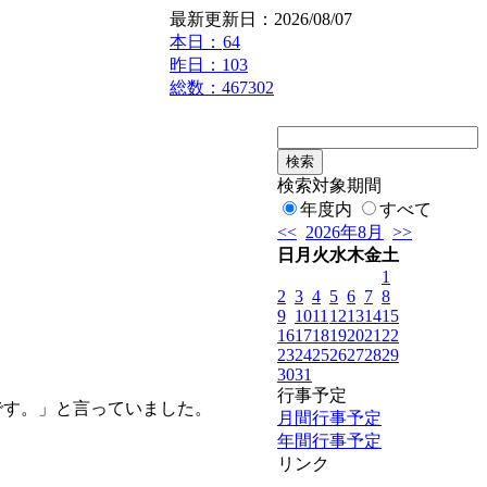
最新更新日：2026/08/07
本日：
64
昨日：103
総数：467302
「
検索対象期間
年度内
すべて
<<
2026年8月
>>
日
月
火
水
木
金
土
1
2
3
4
5
6
7
8
9
10
11
12
13
14
15
16
17
18
19
20
21
22
23
24
25
26
27
28
29
30
31
行事予定
す。」と言っていました。
月間行事予定
年間行事予定
リンク