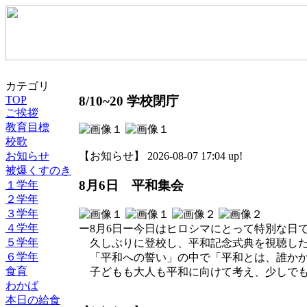
カテゴリ
8/10~20 学校閉庁
TOP
ご挨拶
教育目標
校歌
お知らせ
【お知らせ】 2026-08-07 17:04 up!
被爆くすのき
8月6日 平和集会
１学年
２学年
３学年
４学年
ー8月6日ー今日はヒロシマにとって特別な日
５学年
久しぶりに登校し、平和記念式典を視聴した
６学年
「平和への誓い」の中で「平和とは、誰かか
食育
子どもも大人も平和に向けて考え、少しでも
わかば
本日の給食